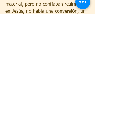
material, pero no confiaban realmente 
en Jesús, no había una conversión, un 
cambio de mente, como el que pide 
Jesús.
Juan 6:66 
66 Desde entonces muchos de sus 
discípulos volvieron atrás, y ya no 
andaban con él.
Muchos se acercan a la iglesia, 
esperando que Dios les sane de alguna 
enfermedad, les solucione sus 
problemas económicos, les entretengan 
con actividades, o cualquier otra 
motivación, que no es precisamente 
permanecer en su Palabra, entonces se 
decepcionan y abandonan al Señor, 
pero en realidad nunca hubo un 
compromiso real.