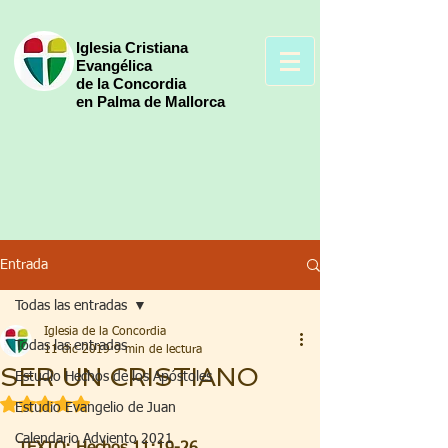
Iglesia Cristiana
Evangélica
de la Concordia
en Palma de Mallorca
Entrada
Todas las entradas
Iglesia de la Concordia
Todas las entradas
11 dic 2019
9 min de lectura
SER UN CRISTIANO
Estudio Hechos de los Apóstoles
Obtuvo NaN de 5 estrellas.
Estudio Evangelio de Juan
Calendario Adviento 2021