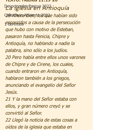
TEXTO: Hechos 11:19-26
Devocionales Pascua 2022
La iglesia en Antioquía
Calendario Adviento 2022
19 Ahora bien, los que habían sido 
esparcidos a causa de la persecución 
1 Corintios
que hubo con motivo de Esteban, 
pasaron hasta Fenicia, Chipre y 
Antioquía, no hablando a nadie la 
palabra, sino sólo a los judíos. 
20 Pero había entre ellos unos varones 
de Chipre y de Cirene, los cuales, 
cuando entraron en Antioquía, 
hablaron también a los griegos, 
anunciando el evangelio del Señor 
Jesús. 
21 Y la mano del Señor estaba con 
ellos, y gran número creyó y se 
convirtió al Señor. 
22 Llegó la noticia de estas cosas a 
oídos de la iglesia que estaba en 