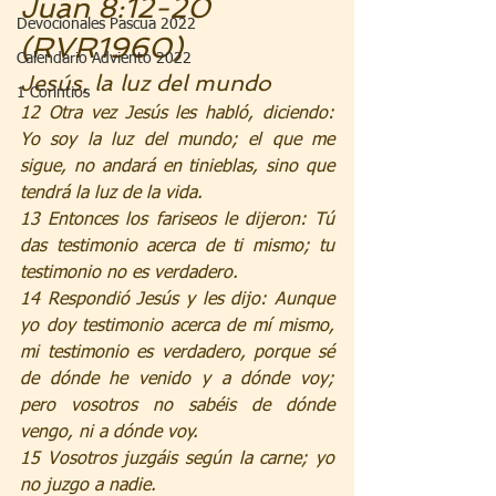
Juan 8:12-20 
Devocionales Pascua 2022
(RVR1960)
Calendario Adviento 2022
J
esús, la luz del mundo
1 Corintios
12 Otra vez Jesús les habló, diciendo: 
Yo soy la luz del mundo; el que me 
sigue, no andará en tinieblas, sino que 
tendrá la luz de la vida.
13 Entonces los fariseos le dijeron: Tú 
das testimonio acerca de ti mismo; tu 
testimonio no es verdadero.
14 Respondió Jesús y les dijo: Aunque 
yo doy testimonio acerca de mí mismo, 
mi testimonio es verdadero, porque sé 
de dónde he venido y a dónde voy; 
pero vosotros no sabéis de dónde 
vengo, ni a dónde voy.
15 Vosotros juzgáis según la carne; yo 
no juzgo a nadie.