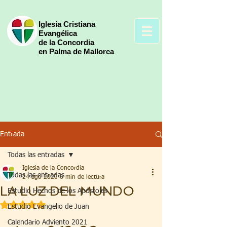
Iglesia Cristiana
Evangélica
de la Concordia
en Palma de Mallorca
Entrada
Todas las entradas
Iglesia de la Concordia
Todas las entradas
24 ago 2020
6 min de lectura
LA LUZ DEL MUNDO
Estudio Hechos de los Apóstoles
Obtuvo NaN de 5 estrellas.
Estudio Evangelio de Juan
Calendario Adviento 2021