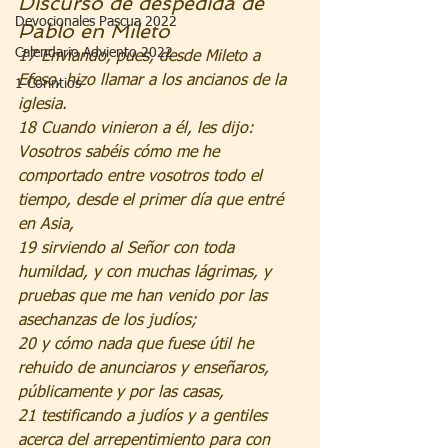
Discurso de despedida de 
Devocionales Pascua 2022
Pablo en Mileto
Calendario Adviento 2022
17 Enviando, pues, desde Mileto a 
Efeso, hizo llamar a los ancianos de la 
1 Corintios
iglesia.
18 Cuando vinieron a él, les dijo:
Vosotros sabéis cómo me he 
comportado entre vosotros todo el 
tiempo, desde el primer día que entré 
en Asia,
19 sirviendo al Señor con toda 
humildad, y con muchas lágrimas, y 
pruebas que me han venido por las 
asechanzas de los judíos;
20 y cómo nada que fuese útil he 
rehuido de anunciaros y enseñaros, 
públicamente y por las casas,
21 testificando a judíos y a gentiles 
acerca del arrepentimiento para con 