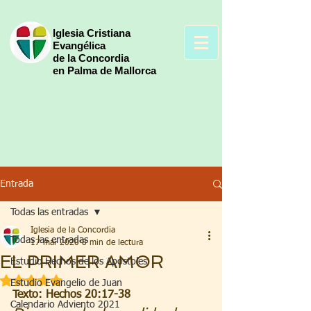
Iglesia Cristiana
Evangélica
de la Concordia
en Palma de Mallorca
Entrada
Todas las entradas
Iglesia de la Concordia
Todas las entradas
17 mar 2020
8 min de lectura
EL PRIMER AMOR
Estudio Hechos de los Apóstoles
Obtuvo NaN de 5 estrellas.
Estudio Evangelio de Juan
Texto: Hechos 20:17-38
Calendario Adviento 2021