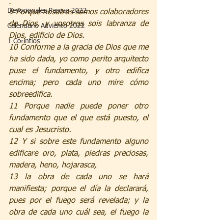
Devocionales Pascua 2022
9 Porque nosotros somos colaboradores 
de Dios, y vosotros sois labranza de 
Calendario Adviento 2022
Dios, edificio de Dios.
1 Corintios
10 Conforme a la gracia de Dios que me 
ha sido dada, yo como perito arquitecto 
puse el fundamento, y otro edifica 
encima; pero cada uno mire cómo 
sobreedifica.
11 Porque nadie puede poner otro 
fundamento que el que está puesto, el 
cual es Jesucristo.
12 Y si sobre este fundamento alguno 
edificare oro, plata, piedras preciosas, 
madera, heno, hojarasca,
13 la obra de cada uno se hará 
manifiesta; porque el día la declarará, 
pues por el fuego será revelada; y la 
obra de cada uno cuál sea, el fuego la 