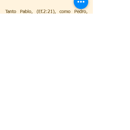
Tanto Pablo, (Ef.2:21), como Pedro, 
(1Pedro 2:5), nos dicen que el 
propósito es edificar un templo en el 
que los creyentes crezcan 
espiritualmente y sirvan a Dios.
La misión de la Iglesia es hacer 
discípulos, Mt.28:19 y anunciar las 
virtudes de aquel que nos llamo de las 
tinieblas a la luz. 1 Pedro 2:9
El entretenimiento lúdico y la labor 
social, son actividades que se deben 
realizar para mostrar el amor de Dios a 
través de las obras, y deben ser 
instrumentos para realizar la labor 
principal de la Iglesia que es 