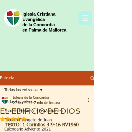
Iglesia Cristiana
Evangélica
de la Concordia
en Palma de Mallorca
Entrada
Todas las entradas
Iglesia de la Concordia
Todas las entradas
27 oct 2022
7 min de lectura
EL EDIFICIO DE DIOS
Estudio Hechos de los Apóstoles
Obtuvo NaN de 5 estrellas.
Estudio Evangelio de Juan
TEXTO: 1 Corintios 3:9-16 RV1960
Calendario Adviento 2021