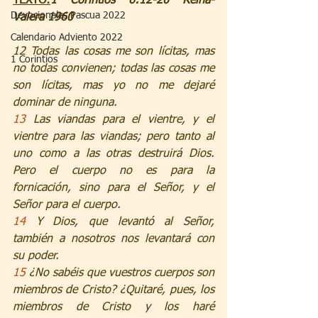
TEXTO:
1 Corintios 6:12-20 Reina-
Devocionales Pascua 2022
Valera 1960
Calendario Adviento 2022
12 Todas las cosas me son lícitas, mas 
1 Corintios
no todas convienen; todas las cosas me 
son lícitas, mas yo no me dejaré 
dominar de ninguna.
13 
Las viandas para el vientre, y el 
vientre para las viandas; pero tanto al 
uno como a las otras destruirá Dios. 
Pero el cuerpo no es para la 
fornicación, sino para el Señor, y el 
Señor para el cuerpo.
14 
Y Dios, que levantó al Señor, 
también a nosotros nos levantará con 
su poder.
15 
¿No sabéis que vuestros cuerpos son 
miembros de Cristo? ¿Quitaré, pues, los 
miembros de Cristo y los haré 