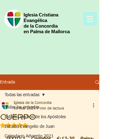
Iglesia Cristiana
Evangélica
de la Concordia
en Palma de Mallorca
Entrada
Todas las entradas
Iglesia de la Concordia
Todas las entradas
16 mar 2023
7 min de lectura
CUERPO
Estudio Hechos de los Apóstoles
Obtuvo NaN de 5 estrellas.
Estudio Evangelio de Juan
Calendario Adviento 2021