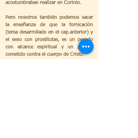
acostumbraban realizar en Corinto. 
Pero nosotros también podemos sacar 
la enseñanza de que la fornicación 
(tema desarrollado en el cap.anterior) y 
el sexo con prostitutas, es un pecado 
con alcance espiritual y un pecado 
cometido contra el cuerpo de Cristo.
3) Templo del Espíritu Santo
19 ¿O ignoráis que vuestro cuerpo es 
templo del Espíritu Santo, el cual está 
en vosotros, el cual tenéis de Dios, y 
que no sois vuestros?
Cuando vimos el capítulo 3 ya 
analizamos este concepto, de que los 
creyentes somos el Templo en el que 