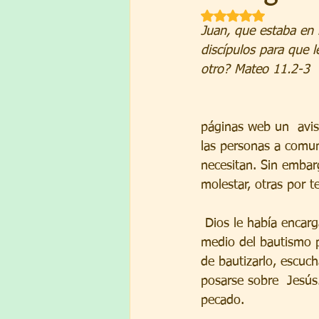
Obtuvo NaN de 5 est
Juan, que estaba en l
discípulos para que 
otro? Mateo 11.2-3
 								Muchos comercios tienen en sus vidrieras o en sus 
páginas web un  avi
las personas a comun
necesitan. Sin emba
molestar, otras por 
 Dios le había encargado a Juan que preparara el camino para la venida  del Mesías por 
medio del bautismo p
de bautizarlo, escuc
posarse sobre  Jesús
pecado. 