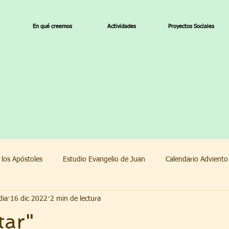
En qué creemos
Actividades
Proyectos Sociales
 los Apóstoles
Estudio Evangelio de Juan
Calendario Advient
dia
16 dic 2022
2 min de lectura
endario Adviento 2022
1 Corintios
tar"