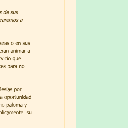
s de sus 
eraremos a 
eran animar a  
vicio que 
ces para no 
la oportunidad 
omo paloma y 
blicamente  su 