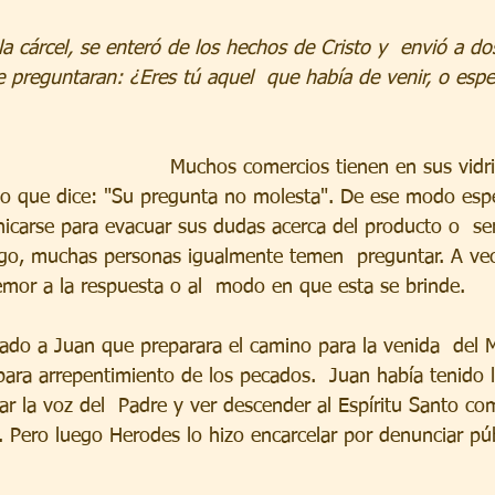
rellas.
a cárcel, se enteró de los hechos de Cristo y  envió a do
le preguntaran: ¿Eres tú aquel  que había de venir, o esp
so que dice: "Su pregunta no molesta". De ese modo esp
icarse para evacuar sus dudas acerca del producto o  ser
rgo, muchas personas igualmente temen  preguntar. A ve
temor a la respuesta o al  modo en que esta se brinde. 
ara arrepentimiento de los pecados.  Juan había tenido 
har la voz del  Padre y ver descender al Espíritu Santo c
. Pero luego Herodes lo hizo encarcelar por denunciar pú