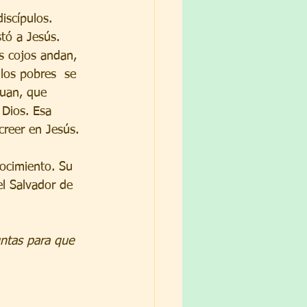
tó a Jesús. 
s cojos andan, 
los pobres  se 
Juan, que 
 Dios. Esa 
creer en Jesús. 
el Salvador de 
untas para que 