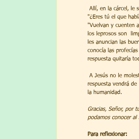
 Allí, en la cárcel, le surgió una pregunta que hizo a Jesús por medio de  sus discípulos. 
"¿Eres tú el que hab
"Vuelvan y cuenten a
los leprosos son  lim
les anuncian las bue
conocía las profecías
respuesta quitaría to
 A Jesús no le molestan nuestras preguntas, vengan de la duda o del  desconocimiento. Su 
respuesta vendrá de l
la humanidad.
Gracias, Señor, por 
podamos conocer al 
Para reflexionar: