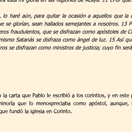
á esta mi gloria en las regiones de Acaya. 11 ¿Por qué
lo haré aún, para quitar la ocasión a aquellos que la d
e se glorían, sean hallados semejantes a nosotros. 13 P
eros fraudulentos, que se disfrazan como apóstoles de Cr
 mismo Satanás se disfraza como ángel de luz. 15 Así que
ros se disfrazan como ministros de justicia; cuyo fin ser
a carta que Pablo le escribió a los corintios, y en este 
minoría que lo menospreciaba como apóstol, aunque, ir
ue fundó la iglesia en Corinto.