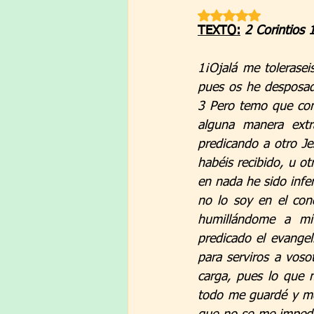
Obtuvo NaN de 5 est
TEXTO:
2 Corintios
1¡Ojalá me tolerasei
pues os he desposad
3 Pero temo que com
alguna manera extra
predicando a otro Je
habéis recibido, u ot
en nada he sido infer
no lo soy en el con
humillándome a mí 
predicado el evangel
para serviros a voso
carga, pues lo que 
todo me guardé y me 