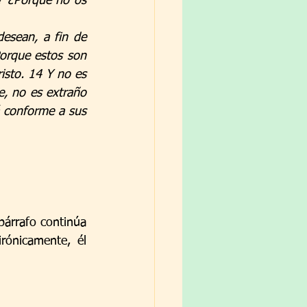
? ¿Porque no os 
esean, a fin de 
orque estos son 
isto. 14 Y no es 
, no es extraño 
á conforme a sus 
párrafo continúa 
ónicamente, él 