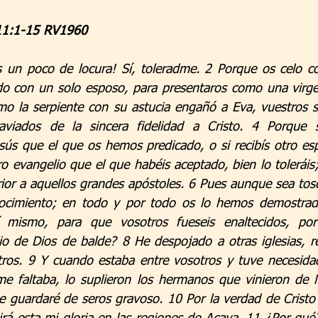
rellas.
 11:1-15 RV1960
s un poco de locura! Sí, toleradme. 2 Porque os celo co
o con un solo esposo, para presentaros como una virgen
o la serpiente con su astucia engañó a Eva, vuestros s
viados de la sincera fidelidad a Cristo. 4 Porque s
sús que el que os hemos predicado, o si recibís otro espí
ro evangelio que el que habéis aceptado, bien lo toleráis
ior a aquellos grandes apóstoles. 6 Pues aunque sea tosc
ocimiento; en todo y por todo os lo hemos demostrad
mismo, para que vosotros fueseis enaltecidos, por
io de Dios de balde? 8 He despojado a otras iglesias, rec
tros. 9 Y cuando estaba entre vosotros y tuve necesidad
me faltaba, lo suplieron los hermanos que vinieron de 
guardaré de seros gravoso. 10 Por la verdad de Cristo 