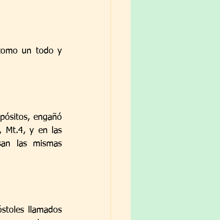
 como un todo y 
pósitos, engañó 
 Mt.4, y en las 
san las mismas 
toles llamados 