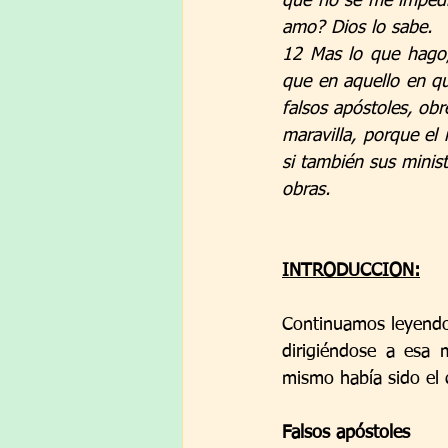
que no se me impedir
amo? Dios lo sabe.
12 Mas lo que hago, 
que en aquello en qu
falsos apóstoles, obr
maravilla, porque el
si también sus minist
obras.
INTRODUCCION:
Continuamos leyendo l
dirigiéndose a esa 
mismo había sido el q
Falsos apóstoles