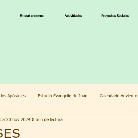
En qué creemos
Actividades
Proyectos Sociales
 los Apóstoles
Estudio Evangelio de Juan
Calendario Advient
dia
30 nov 2024
8 min de lectura
endario Adviento 2022
1 Corintios
SES