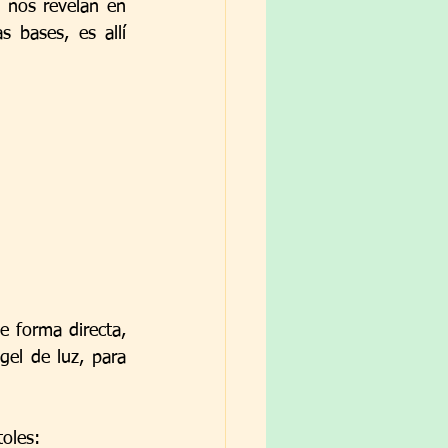
 nos revelan en 
 bases, es allí 
 forma directa, 
el de luz, para 
oles: