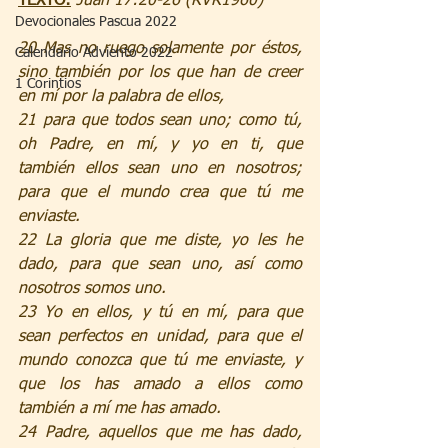
TEXTO:
Juan 17:20-26 (RVR1960)
Devocionales Pascua 2022
20 Mas no ruego solamente por éstos, 
Calendario Adviento 2022
sino también por los que han de creer 
1 Corintios
en mí por la palabra de ellos,
21 para que todos sean uno; como tú, 
oh Padre, en mí, y yo en ti, que 
también ellos sean uno en nosotros; 
para que el mundo crea que tú me 
enviaste.
22 La gloria que me diste, yo les he 
dado, para que sean uno, así como 
nosotros somos uno.
23 Yo en ellos, y tú en mí, para que 
sean perfectos en unidad, para que el 
mundo conozca que tú me enviaste, y 
que los has amado a ellos como 
también a mí me has amado.
24 Padre, aquellos que me has dado, 