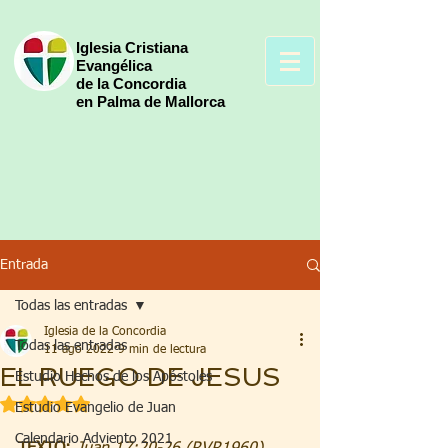
Iglesia Cristiana
Evangélica
de la Concordia
en Palma de Mallorca
Entrada
Todas las entradas
Iglesia de la Concordia
Todas las entradas
11 ago 2022
9 min de lectura
EL RUEGO DE JESUS
Estudio Hechos de los Apóstoles
Obtuvo NaN de 5 estrellas.
Estudio Evangelio de Juan
Calendario Adviento 2021