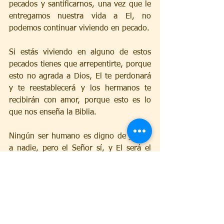
pecados y santificarnos, una vez que le 
entregamos nuestra vida a El, no 
podemos continuar viviendo en pecado. 
Si estás viviendo en alguno de estos 
pecados tienes que arrepentirte, porque 
esto no agrada a Dios, El te perdonará 
y te reestablecerá y los hermanos te 
recibirán con amor, porque esto es lo 
que nos enseña la Biblia.
Ningún ser humano es digno de juzgar 
a nadie, pero el Señor sí, y El será el 
que nos juzgue, no se puede engañar a 
Dios.
Pero si no te arrepientes y pides perdón 
a Dios, y vuelves a El, ten en cuenta lo 
que dice Hebreos para el que peca 