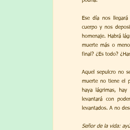
podría.
Ese día nos llegará
cuerpo y nos deposit
homenaje. Habrá lágr
muerte más o menos 
final? ¿Es todo? ¿Ha
Aquel sepulcro no ser
muerte no tiene el p
haya lágrimas, hay 
levantará con pode
levantados. A no des
Señor de la vida: ay