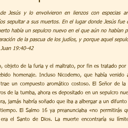
rellas.
e Jesús y lo envolvieron en lienzos con especias ar
os sepultar a sus muertos. En el lugar donde Jesús fue cr
uerto había un sepulcro nuevo en el que aún no habían pu
ración de la pascua de los judíos, y porque aquel sepulc
. Juan 19:40-42
 objeto de la furia y el maltrato, por fin es tratado po
ebido homenaje. Incluso Nicodemo, que había venido a
 trae un compuesto aromático costoso. El Señor de la v
ros de la tumba, ahora es depositado en un sepulcro nue
a, jamás habría soñado que iba a albergar a un difunto t
tiempo. El Salmo 16 ya preanunciaba «no permitirás qu
 era el Santo de Dios. La muerte encontraría su límite