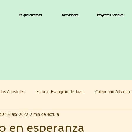
En qué creemos
Actividades
Proyectos Sociales
 los Apóstoles
Estudio Evangelio de Juan
Calendario Advient
dia
16 abr 2022
2 min de lectura
endario Adviento 2022
1 Corintios
o en esperanza