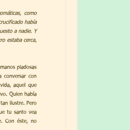
omáticas, como 
ucificado había 
esto a nadie. Y 
ro estaba cerca, 
r manos piadosas 
 conversar con 
ida, aquel que 
vo. Quien había 
an ilustre. Pero 
e tu santo vea 
. Con éste, no 