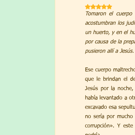
Obtuvo NaN de 5 est
Tomaron el cuerpo d
acostumbran los judí
un huerto, y en el h
por causa de la prepa
pusieron allí a Jesús
Ese cuerpo maltrecho,
que le brindan el d
Jesús por la noche,
había levantado a ot
excavado esa sepultur
no sería por mucho 
corrupción». Y este