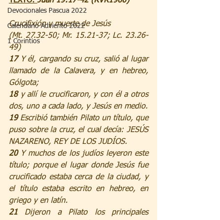
TEXTO: 
Juan 19:17-42 (RVR1960)
Devocionales Pascua 2022
Crucifixión y muerte de Jesús
Calendario Adviento 2022
(Mt. 27.32-50; Mr. 15.21-37; Lc. 23.26-
1 Corintios
49)
17 
Y él, cargando su cruz, salió al lugar 
llamado de la Calavera, y en hebreo, 
Gólgota;
18 
y allí le crucificaron, y con él a otros 
dos, uno a cada lado, y Jesús en medio.
19 
Escribió también Pilato un título, que 
puso sobre la cruz, el cual decía: JESÚS 
NAZARENO, REY DE LOS JUDÍOS.
20 
Y muchos de los judíos leyeron este 
título; porque el lugar donde Jesús fue 
crucificado estaba cerca de la ciudad, y 
el título estaba escrito en hebreo, en 
griego y en latín.
21 
Dijeron a Pilato los principales 