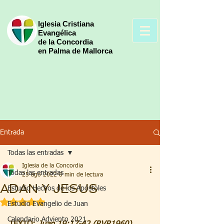
Iglesia Cristiana
Evangélica
de la Concordia
en Palma de Mallorca
Entrada
Todas las entradas
Iglesia de la Concordia
Todas las entradas
25 ago 2022
8 min de lectura
ADAN Y JESUS
Estudio Hechos de los Apóstoles
Obtuvo NaN de 5 estrellas.
Estudio Evangelio de Juan
Calendario Adviento 2021