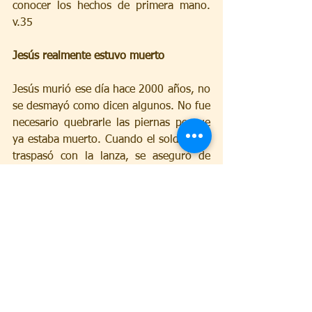
conocer los hechos de primera mano. 
v.35
Jesús realmente estuvo muerto
Jesús murió ese día hace 2000 años, no 
se desmayó como dicen algunos. No fue 
necesario quebrarle las piernas porque 
ya estaba muerto. Cuando el soldado lo 
traspasó con la lanza, se aseguró de 
que no haya dudas de su muerte, v.34, 
luego fue puesto en una tumba, v.42, y 
permaneció allí tres días, una persona 
en las condiciones de tortura a las que 
fue sometido Jesús, no podría haber 
sobrevivido tres días encerrado en una 
cueva, porque así eran los sepulcros de 
la época, cuevas húmedas y frías con 
una única entrada tapada por una gran 