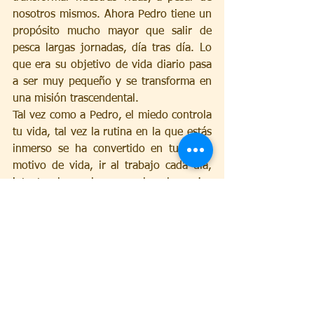
nosotros mismos. Ahora Pedro tiene un 
propósito mucho mayor que salir de 
pesca largas jornadas, día tras día. Lo 
que era su objetivo de vida diario pasa 
a ser muy pequeño y se transforma en 
una misión trascendental. 
Tal vez como a Pedro, el miedo controla 
tu vida, tal vez la rutina en la que estás 
inmerso se ha convertido en tu único 
motivo de vida, ir al trabajo cada día, 
intentar hacer lo que sabes lo mejor 
que puedes, esperar unos resultados 
aceptables, y repetir esto día tras día. 
Eso es parte de la vida, pero no es el 
motivo por el que estamos en este 
mundo, ni el motivo por el cual vivimos! 
Como nos dice: Romanos 14:8 
8 Pues 
si vivimos, para el Señor vivimos; y si 