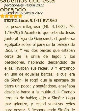
sabemos que está
Devocionales Pascua 2022
obrando
Calendario Adviento 2022
Obtuvo NaN de 5 estrellas.
1 Corintios
TEXTO: Lucas 5:1-11 RV1960
La pesca milagrosa (Mt. 4.18-22; Mr. 
1.16-20) 5 Aconteció que estando Jesús 
junto al lago de Genesaret, el gentío se 
agolpaba sobre él para oír la palabra de 
Dios. 2 Y vio dos barcas que estaban 
cerca de la orilla del lago; y los 
pescadores, habiendo descendido de 
ellas, lavaban sus redes. 3 Y entrando 
en una de aquellas barcas, la cual era 
de Simón, le rogó que la apartase de 
tierra un poco; y sentándose, enseñaba 
desde la barca a la multitud. 4 Cuando 
terminó de hablar, dijo a Simón: Boga 
mar adentro, y echad vuestras redes 
para pescar. 5 Respondiendo Simón, le 