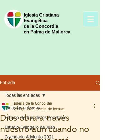
Iglesia Cristiana
Evangélica
de la Concordia
en Palma de Mallorca
Entrada
Todas las entradas
Iglesia de la Concordia
Todas las entradas
29 ago 2025
9 min de lectura
Dios obra a través
Estudio Hechos de los Apóstoles
nuestro aun cuando no
Estudio Evangelio de Juan
Calendario Adviento 2021