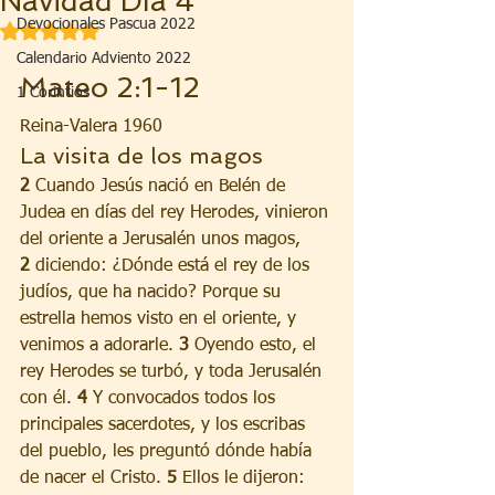
Navidad Día 4
Devocionales Pascua 2022
Obtuvo NaN de 5 estrellas.
Calendario Adviento 2022
Mateo 2:1-12
1 Corintios
Reina-Valera 1960
La visita de los magos
2 
Cuando Jesús nació en Belén de 
Judea en días del rey Herodes, vinieron 
del oriente a Jerusalén unos magos, 
2 
diciendo: ¿Dónde está el rey de los 
judíos, que ha nacido? Porque su 
estrella hemos visto en el oriente, y 
venimos a adorarle. 
3 
Oyendo esto, el 
rey Herodes se turbó, y toda Jerusalén 
con él. 
4 
Y convocados todos los 
principales sacerdotes, y los escribas 
del pueblo, les preguntó dónde había 
de nacer el Cristo. 
5 
Ellos le dijeron: 