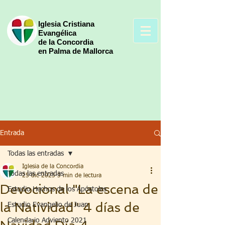
Iglesia Cristiana
Evangélica
de la Concordia
en Palma de Mallorca
Entrada
Todas las entradas
Iglesia de la Concordia
Todas las entradas
25 dic 2023
3 min de lectura
Devocional "La escena de
Estudio Hechos de los Apóstoles
la Natividad" 4 días de
Estudio Evangelio de Juan
Calendario Adviento 2021