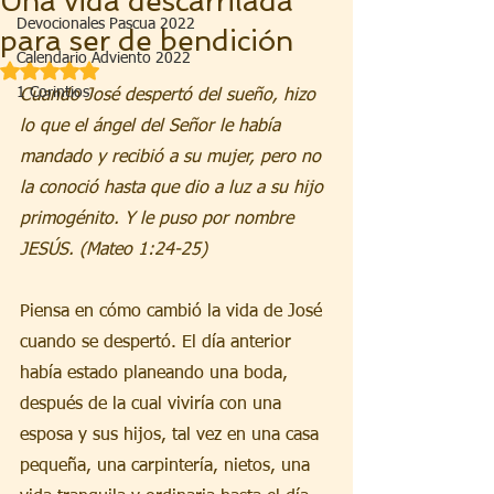
Una vida descarrilada
Devocionales Pascua 2022
para ser de bendición
Calendario Adviento 2022
Obtuvo NaN de 5 estrellas.
1 Corintios
Cuando José despertó del sueño, hizo 
lo que el ángel del Señor le había 
mandado y recibió a su mujer, pero no 
la conoció hasta que dio a luz a su hijo 
primogénito. Y le puso por nombre 
JESÚS. (Mateo 1:24-25)
Piensa en cómo cambió la vida de José 
cuando se despertó. El día anterior 
había estado planeando una boda, 
después de la cual viviría con una 
esposa y sus hijos, tal vez en una casa 
pequeña, una carpintería, nietos, una 