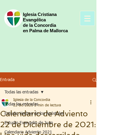
Iglesia Cristiana
Evangélica
de la Concordia
en Palma de Mallorca
Entrada
Todas las entradas
Iglesia de la Concordia
Todas las entradas
22 dic 2021
2 min de lectura
Calendario de Adviento
Estudio Hechos de los Apóstoles
22 de Diciembre de 2021:
Estudio Evangelio de Juan
Calendario Adviento 2021